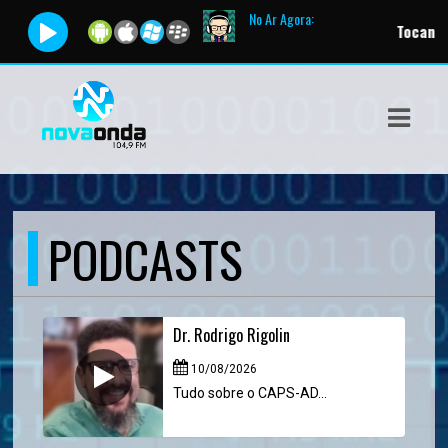
No Ar Agora:
Tocando ag
ASTS
IAS
IA
DOS
PODCASTS
RAMAÇÃO
TOS
Dr. Rodrigo Rigolin
E
10/08/2026
E
Tudo sobre o CAPS-AD...
ATO