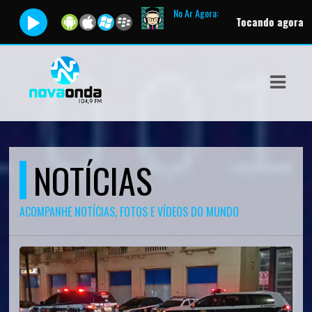
No Ar Agora:
Tocando agora:
Ao Vivo - Live Bro
ASTS
IAS
IA
DOS
NOTÍCIAS
RAMAÇÃO
TOS
ACOMPANHE NOTÍCIAS, FOTOS E VÍDEOS DO MUNDO
E
E
ATO