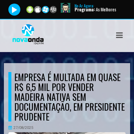
No Ar Agora:
oadcast |
Apresentador:
AutoDJ |
Programa:
As Melhores
ASTS
IAS
IA
DOS
EMPRESA É MULTADA EM QUASE
RAMAÇÃO
R$ 6,5 MIL POR VENDER
TOS
MADEIRA NATIVA SEM
DOCUMENTAÇÃO, EM PRESIDENTE
E
PRUDENTE
E
27/08/2025
ATO