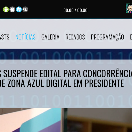
 agora:
Ao Vivo - Live Broadcast |
Apresentador:
AutoDJ |
Programa:
As
00:00
/
00:00
ASTS
NOTÍCIAS
GALERIA
RECADOS
PROGRAMAÇÃO
 SUSPENDE EDITAL PARA CONCORRÊNCI
E ZONA AZUL DIGITAL EM PRESIDENTE