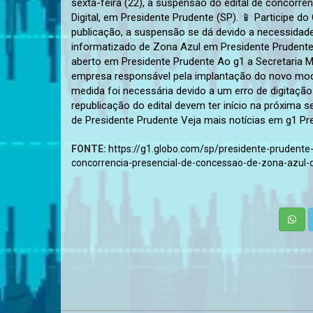
sexta-feira (22), a suspensão do edital de concorr
Digital, em Presidente Prudente (SP). 📱 Participe
publicação, a suspensão se dá devido a necessidade
informatizado de Zona Azul em Presidente Prudente 
aberto em Presidente Prudente Ao g1 a Secretaria Mu
empresa responsável pela implantação do novo mode
medida foi necessária devido a um erro de digitação 
republicação do edital devem ter início na próxima s
de Presidente Prudente Veja mais notícias em g1 Pr
FONTE:
https://g1.globo.com/sp/presidente-prudent
concorrencia-presencial-de-concessao-de-zona-azul-d