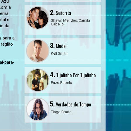
 Azul
 com a
2.
Señorita
stema
tal é
Shawn Mendes, Camila
Cabello
ão da
A
s para a
3.
 região
Mudei
Kell Smith
al-para-
4.
Tijolinho Por Tijolinho
Enzo Rabelo
5.
Verdades do Tempo
Tiago Brado