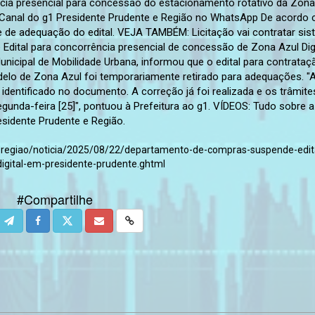
ência presencial para concessão do estacionamento rotativo da Zona
 do Canal do g1 Presidente Prudente e Região no WhatsApp De acordo
 de adequação do edital. VEJA TAMBÉM: Licitação vai contratar si
Edital para concorrência presencial de concessão de Zona Azul Digi
nicipal de Mobilidade Urbana, informou que o edital para contrataç
lo de Zona Azul foi temporariamente retirado para adequações. "
identificado no documento. A correção já foi realizada e os trâmite
egunda-feira [25]", pontuou à Prefeitura ao g1. VÍDEOS: Tudo sobre a
esidente Prudente e Região.
e-regiao/noticia/2025/08/22/departamento-de-compras-suspende-edit
igital-em-presidente-prudente.ghtml
#Compartilhe