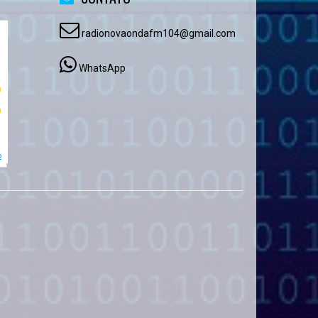
radionovaondafm104@gmail.com
WhatsApp