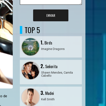
ENVIAR
TOP 5
1.
Birds
Imagine Dragons
2.
Señorita
Shawn Mendes, Camila
Cabello
3.
Mudei
ou em desistir da Clariá e do sonho em ter o seu próprio negócio. “Eu sou apaixonada pela Clariá. Ela é responsável por muitas alegrias em minha vida e na vida da minha família. Com o passar dos anos você entende que, desafios existem em todas as áreas, e desistir não é uma opção quando você escolhe fazer o que ama”, finalizou Maria ao g1. Atualmente, a marca po
Kell Smith