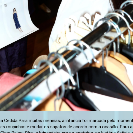
passa gerações 🧵 A proprietária da Clariá compartilhou ao g1 que foi criada com a avó que era costureira em Adamantina, e foi lá, na casa em que moravam, que o despertar para a moda de Maria aconteceu. “Eu fui criada com a minha avó e ela é uma costureira de primeira, foi a profissão dela por muitos anos, então eu acompanhei ela costurando roupas de muitas famílias da minha cidade, de muitas pessoas mesmo, inclusive minhas próprias roupas. Depois que comecei a ter essa noção, eu ia em uma loja de tecido, comprava o tecido sem saber se ia dar certo o modelo que eu estava idealizando e eu explicava para ela como eu queria”, contou ao g1. Proprietária da Clariá ao lado de sua avó Cedida “Eu lembro perfeitamente assim: eu de novinha brincando de Barbie com as minhas amigas, e eu era vendedora de roupa, a profissão dela [da boneca] era vender roupa, então eu ficava ali brincando, ela atrás do balcão, mostrando pra cliente o que ela tinha que comprar, dando dicas de looks”, relembrou Maria ao contar sobre a infância. “A Ideia de criar a marca vem dessa paixão de menininha, de criança mesmo, por esse universo. Quando eu precisei escolher o que eu ia fazer no profissional, o que eu ia cursar, eu já sabia que era moda”, disse Maria. Fundadora da Clariá ao lado dos pais e do irmão Cedida Ao falar sobre a sua família, Maria se emociona e diz que “a Clariá não seria nem a metade do que ela é sem eles”. “Sem dúvidas eu não estaria onde eu estou hoje se eu não tivesse o apoio da minha família, não só financeiro (que claramente foi muito importante para o início), mas o apoio emocional, a presença deles, de estarem comigo em todas as inaugurações, de participarem da produção… Tudo isso foi importantíssimo, não teve um minuto sequer que eles não estiveram ao meu lado”, completou a proprietária da marca. A proprietária da Clariá e o noivo em uma das lojas da marca Cedida Pequenos passos, grandes conquistas 🙌 Ao se lembrar do início da carreira, a fundadora da Clariá compartilhou uma de suas “pequenas alegrias”, aquelas que, para alguns pode parecer bobeira mas, que para você, faz todo o sentido, sabe? “Desde o primeiro momento da Clariá até então, vivi momentos inesquecíveis mas, sem dúvidas, me marcou muito a primeira vez, depois da inauguração da loja, que encontrei com uma cliente usando uma peça desenvolvida por mim, da minha marca, em um evento. Isso brilhou muito os meus olhos!”, enfatizou Maria. Fundadora da Clariá contou que, apesar dos desafios, nunca pensou em desistir da loja Cedida Maria contou ao g1 que, no começo, um dos principais desafios que encontrou em iniciar a marca própria do zero era de encontrar os fornecedores. “A gente sabe que, para você comprar tecidos, aviamentos, você precisa ter um grande volume para comprar num valor de atacado, ou então você teria que comprar no varejo e o custo elevaria, assim, triplicaria, né? Então esse foi um dos principais desafios, a parte de encontrar esses fornecedores que também abraçassem o projeto”, esclareceu Maria. Atualmente, a marca possui oito lojas físicas Cedida “Eu lembro que eu e meu pai, a gente tinha uma historinha pronta para contar para eles [fornecedores]. A gente falava ‘olha, nós estamos começando hoje (2016) com uma loja, mas a nossa ideia é no final do ano já ter mais uma, 2017 outra’. A gente mostrava um mapa onde nós estaríamos com a Clariá, quais as cidades que nós levaríamos e eles compraram essa essa ideia”, expôs ao g1. “Eles começaram a nos fornecer 10, 15 metros de tecido e hoje a gente chega a comprar 800, 900, mil metros de tecidos de alguns artigos desses mesmos fornecedores que há nove anos atrás começaram com a gente”, concluiu Maria. Fachada da loja Clariá, na Itália Cedida Como é viver um sonho? 💭 Ao g1, Maria contou que ter uma de suas lojas em Presidente Prudente (SP) fazia parte de seus sonhos, pois além de ser uma das cidades do Oeste Paulista referência no setor de vendas de roupas, o município carrega um valor sentimental e de afeto para ela. “Foi a cidade que durante toda minha infância e juventude, eu ia passear com a minha família e, muitas vezes, acabava comprando roupas. Eu esperava ansiosamente para meus pais terem algum compromisso lá, ou a mãe de alguma amiguinha chamar, para irmos”, explicou Maria. Fundadora da Clariá contou que, apesar dos desafios, nunca pensou em desistir da loja Cedida “Nós somos muito realizados com a Clariá de Presidente Prudente [que fica localizada dentro de um shopping]. Temos clientes fiéis, queridas e durante esses esses seis anos, construímos uma história incrível com a cidade”, salientou ao g1. Além disso, Maria compartilhou que, quando circula pela cidade, sempre vê pessoas usando as peças de sua marca, situação essa que a faz muito feliz e orgulhosa. “Quando lembro como tudo começou e o que construímos durante todos esses anos, sinto muito orgulho de todo caminho percorrido até aqui. Empreender em Presidente Prudente é e tem sido uma experiência muito positiva”, ressaltou Maria”. Fundadora da Clariá contou que, apesar dos desafios, nunca pensou em desistir da loja Cedida “Sinto muita gratidão também quando olho ao meu redor e vejo que tenho tantas pessoas especiais dentro da Clariá. Uma equipe muito forte e alinhada. Tenho eterno respeito e gratidão a eles”, também expressou a fundadora em entrevista ao g1. Maria ressaltou que, apesar dos desafios enfrentados na jornada do empreendedorismo, nunca pens