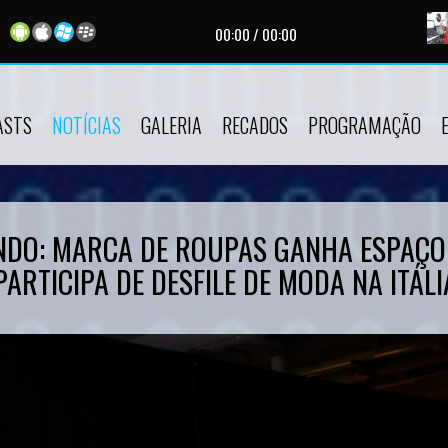
Broadcast |
Apresentador:
Gaspar Souza |
Programa:
Love Songs |
Horári
00:00
/
00:00
ASTS
NOTÍCIAS
GALERIA
RECADOS
PROGRAMAÇÃO
NDO: MARCA DE ROUPAS GANHA ESPAÇO
ARTICIPA DE DESFILE DE MODA NA ITÁLI