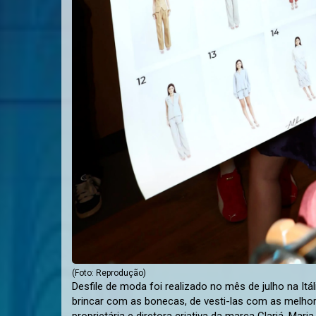
(Foto: Reprodução)
Desfile de moda foi realizado no mês de julho na Itália Cedida Para muitas meninas, a infância foi marcada pelo momento de brincar com as bonecas, de vesti-las com as melhores roupinhas e mudar os sapatos de acordo com a ocasião. Para a proprietária e diretora criativa da marca Clariá, Maria Clara Paloni Silva, a brincadeira era ao contrário, na história fictícia, a personagem era a vendedora das roupas e ajudava as amigas na escolha do look perfeito. 📱 Participe do Canal do g1 Presidente Prudente e Região no WhatsApp A paixão de Maria pela moda foi tanta que ultrapassou os brinquedos, chegou ao mundo real e, quase como um toque de mágica (que levou alguns anos), se tornou realidade na vida dela por meio de seu primeiro e maior empreendimento: a sua própria marca de roupas. De uma loja inaugurada em agosto de 2016, em Adamantina (SP), as peças ganham visibilidade em outros estados do Brasil e, no mês de julho de 2025, foram desfiladas no Torino Fashion Week, na Itália. Desfile de moda foi realizado no mês de julho na Itália Cedida O desfile, que marca a semana de moda italiana, é conhecido por ser como uma espécie de “vitrine” para empreendedores que buscam se conectar com o mercado global e, neste ano, a Clariá foi uma das selecionadas para fazer parte do evento internacional. Conforme a fundadora da marca, de 29 anos, a participação no evento reforçou o vínculo internacional da empresa, que aposta em peças atemporais, com informação de moda que traduza os gostos de uma mulher contemporânea. “Fomos convidadas pela ITALCAM (câmara de comércio italiana) para ser uma das primeiras marcas brasileiras a se apresentar em uma passarela italiana, de forma independente, sem colaborações. Foi uma grande conquista esse convite, não pensei duas vezes e abracei isso! Dei o meu melhor!”, contou Maria ao g1. Desfile de moda foi realizado no mês de julho na Itália Cedida “Eu e minha equipe fizemos o possível para entregar uma apresentação a altura de uma passarela italiana, e chegamos lá! Há dois anos, inauguramos a nossa primeira loja na Itália e, desde então, a gente vem construindo uma história lá”, expressou a fundadora da marca. Durante a entrevista ao g1, Maria divulgou em primeira mão que, por meio do desfile em Torino, a marca foi convidada para participar da Milão Fashion Week, entretanto, como seria já em setembro, a profissional contou que “ficou muito em cima” e que “acabaram recusando o convite “, mas que estão com expectativa de serem convidados para a próxima temporada. Ao todo, foram apresentados na Itália 15 looks, totalizando 29 peças (referências). Desfile de moda foi realizado no mês de julho na Itália Cedida Questionada sobre o que a Clariá significa para ela, Maria compartilhou que é a sua história e que transformou não apenas a vida dela, mas de todos os familiares. “São nove anos vivendo cada detalhe, cada conquista, cada desafio. É algo que transformou não só a minha vida, mas a da minha família também, porque tudo que construímos juntos está ligado a ela”, disse Maria. “Viver a Clariá é viver o que escolhi para mim, e ver as pessoas se conectarem com o que faço me dá propósito, alegria e a certeza de que escolhi o caminho certo. É, de verdade, uma das maiores felicidades da minha vida!”, ressaltou ao g1. Desfile de moda foi realizado no mês de julho na Itália Cedida Um novo conceito de moda 🌟 Com foco em peças de alfaiataria, Maria contou que a Clariá é uma marca de casual wear, que nasceu pensando na mulher, e disse não acreditar em limitar quem pode ou não vestir as peças. “Nossa modelagem e identidade conversam com um público que busca sofisticação e autenticidade. Então, mesmo tendo um foco, acreditamos que a moda é livre e democrática, e queremos que qualquer pessoa que se identifique com a marca se sinta à vontade para usá-la!”, detalhou a fundadora. Atualmente, a marca possui oito lojas físicas, nas cidades de Adamantina, Osvaldo Cruz (SP), Tupã (SP), Presidente Prudente (SP), Dracena (SP), Presidente Venceslau (SP), São José do Rio Preto (SP) e uma unidade na Itália, no Lago di Garda, e também está presente no ecommerce. Atualmente, a marca possui oito lojas físicas Cedida Inspiração que ultra