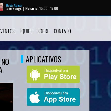
No Ar Agora:
o:
15:00 - 17:00
EVENTOS
EQUIPE
SOBRE
CONTATO
APLICATIVOS
 NO
A