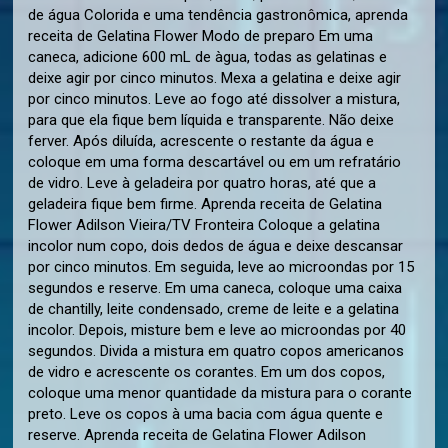
de água Colorida e uma tendência gastronômica, aprenda
receita de Gelatina Flower Modo de preparo Em uma
caneca, adicione 600 mL de àgua, todas as gelatinas e
deixe agir por cinco minutos. Mexa a gelatina e deixe agir
por cinco minutos. Leve ao fogo até dissolver a mistura,
para que ela fique bem líquida e transparente. Não deixe
ferver. Após diluída, acrescente o restante da água e
coloque em uma forma descartável ou em um refratário
de vidro. Leve à geladeira por quatro horas, até que a
geladeira fique bem firme. Aprenda receita de Gelatina
Flower Adilson Vieira/TV Fronteira Coloque a gelatina
incolor num copo, dois dedos de água e deixe descansar
por cinco minutos. Em seguida, leve ao microondas por 15
segundos e reserve. Em uma caneca, coloque uma caixa
de chantilly, leite condensado, creme de leite e a gelatina
incolor. Depois, misture bem e leve ao microondas por 40
segundos. Divida a mistura em quatro copos americanos
de vidro e acrescente os corantes. Em um dos copos,
coloque uma menor quantidade da mistura para o corante
preto. Leve os copos à uma bacia com água quente e
reserve. Aprenda receita de Gelatina Flower Adilson