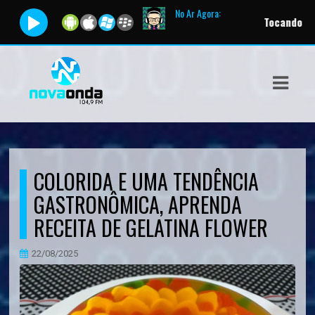
No Ar Agora:
Tocando agora:
Ao 
ASTS
IAS
IA
DOS
COLORIDA E UMA TENDÊNCIA
RAMAÇÃO
GASTRONÔMICA, APRENDA
TOS
RECEITA DE GELATINA FLOWER
E
22/08/2025
E
ATO